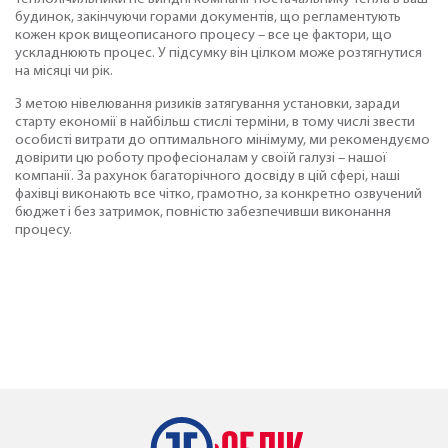
будинок, закінчуючи горами документів, що регламентують
кожен крок вищеописаного процесу – все це фактори, що
ускладнюють процес. У підсумку він цілком може розтягнутися
на місяці чи рік.
З метою нівелювання ризиків затягування установки, заради
старту економії в найбільш стислі терміни, в тому числі звести
особисті витрати до оптимального мінімуму, ми рекомендуємо
довірити цю роботу професіоналам у своїй галузі – нашої
компанії. За рахунок багаторічного досвіду в цій сфері, наші
фахівці виконають все чітко, грамотно, за конкретно озвучений
бюджет і без затримок, повністю забезпечивши виконання
процесу.