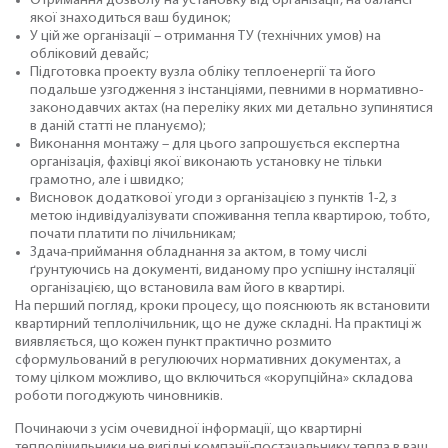
Отримання дозволу на установку від організації, на балансі
якої знаходиться ваш будинок;
У цій же організації – отримання ТУ (технічних умов) на
обліковий девайс;
Підготовка проекту вузла обліку теплоенергії та його
подальше узгодження з інстанціями, певними в нормативно-
законодавчих актах (на переліку яких ми детально зупинятися
в даній статті не плануємо);
Виконання монтажу – для цього запрошується експертна
організація, фахівці якої виконають установку не тільки
грамотно, але і швидко;
Висновок додаткової угоди з організацією з пунктів 1-2, з
метою індивідуалізувати споживання тепла квартирою, тобто,
почати платити по лічильникам;
Здача-приймання обладнання за актом, в тому числі
ґрунтуючись на документі, виданому про успішну інсталяції
організацією, що встановила вам його в квартирі.
На перший погляд, кроки процесу, що пояснюють як встановити
квартирний теплолічильник, що не дуже складні. На практиці ж
виявляється, що кожен пункт практично розмито
сформульований в регулюючих нормативних документах, а
тому цілком можливо, що включиться «корупційна» складова
роботи погоджують чиновників.
Починаючи з усім очевидної інформації, що квартирні
теплолічильники не вигідні компанії-постачальнику тепла в ваш