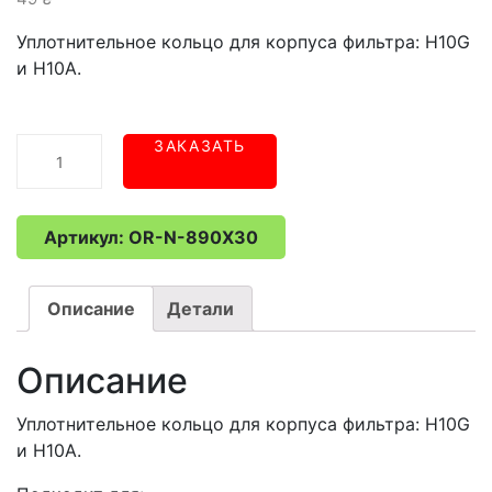
Уплотнительное кольцо для корпуса фильтра: H10G
и H10A.
Количество
ЗАКАЗАТЬ
товара
Умягчающий
картридж
Артикул:
OR-N-890X30
FCCBKDF2
из
гранулированного
Описание
Детали
активированного
угля
и
Описание
KDF
Уплотнительное кольцо для корпуса фильтра: H10G
и H10A.