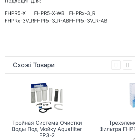
Подходит для:
FHPR5-X
FHPR5-X-WB
FHPRx-3_R
FHPRx-3V_R
FHPRx-3_R-AB
FHPRx-3V_R-AB
Схожі Товари
Тройная Система Очистки
Трехэлемен
Воды Под Мойку Aquafilter
Фильтра FHPR3
FP3-2