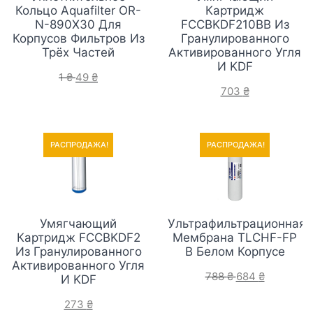
Кольцо Aquafilter OR-
Картридж
N-890X30 Для
FCCBKDF210BB Из
Корпусов Фильтров Из
Гранулированного
Трёх Частей
Активированного Угля
И KDF
1
₴
49
₴
703
₴
РАСПРОДАЖА!
РАСПРОДАЖА!
РАСПРОДАЖА!
РАСПРОДАЖА!
Умягчающий
Ультрафильтрационная
Картридж FCCBKDF2
Мембрана TLCHF-FP
Из Гранулированного
В Белом Корпусе
Активированного Угля
788
₴
684
₴
И KDF
273
₴