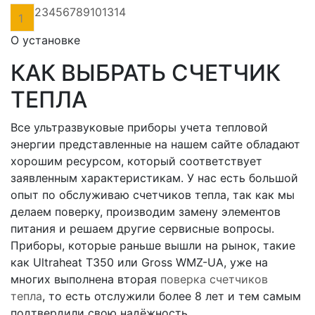
«
2
3
4
5
6
7
8
9
10
13
14
1
О установке
КАК ВЫБРАТЬ СЧЕТЧИК
ТЕПЛА
Все ультразвуковые приборы учета тепловой
энергии представленные на нашем сайте обладают
хорошим ресурсом, который соответствует
заявленным характеристикам. У нас есть большой
опыт по обслуживаю счетчиков тепла, так как мы
делаем поверку, производим замену элементов
питания и решаем другие сервисные вопросы.
Приборы, которые раньше вышли на рынок, такие
как Ultraheat T350 или Gross WMZ-UA, уже на
многих выполнена вторая
поверка счетчиков
тепла
, то есть отслужили более 8 лет и тем самым
подтвердили свою надёжность.