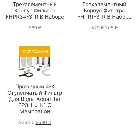
Трехэлементный
Трехэлементный
Корпус Фильтра
Корпус Фильтра
FHPR34-3_R В Наборе
FHPR1-3_R В Наборе
569
₴
579
₴
305
₴
РАСПРОДАЖА!
РАСПРОДАЖА!
Проточный 4-Х
Ступенчатый Фильтр
Для Воды Aquafilter
FP3-HJ-K1 С
Мембраной
2794
₴
2590
₴